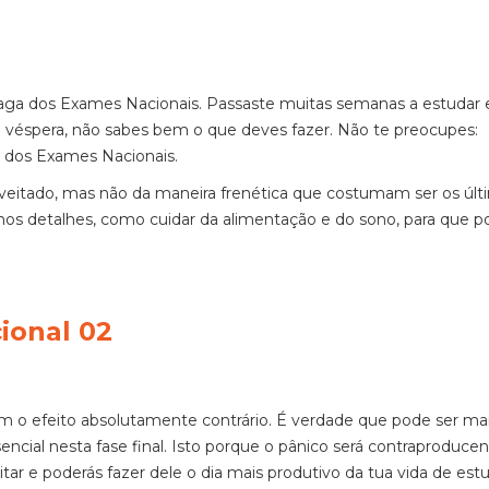
aga dos Exames Nacionais. Passaste muitas semanas a estudar 
a véspera, não sabes bem o que deves fazer. Não te preocupes:
ra dos Exames Nacionais.
veitado, mas não da maneira frenética que costumam ser os últ
os detalhes, como cuidar da alimentação e do sono, para que p
em o efeito absolutamente contrário. É verdade que pode ser mais
encial nesta fase final. Isto porque o pânico será contraproducen
tar e poderás fazer dele o dia mais produtivo da tua vida de est