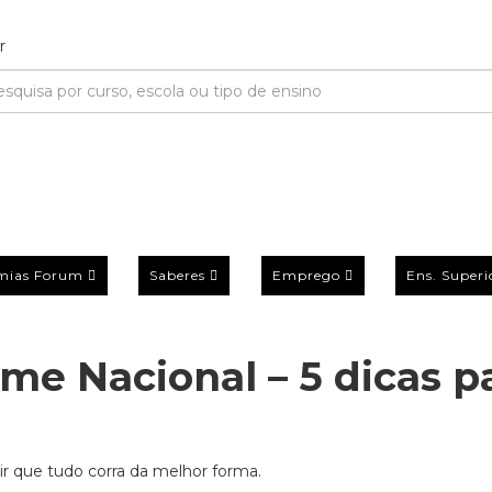
mias Forum
Saberes
Emprego
Ens. Superi
me Nacional – 5 dicas p
ir que tudo corra da melhor forma.