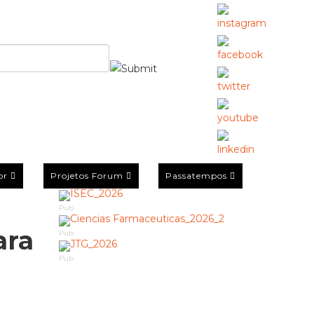
or
Projetos Forum
Passatempos
Pub
ara
Pub
Pub