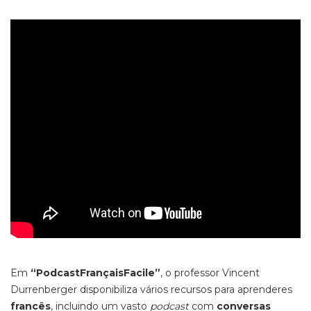
Em
“PodcastFrançaisFacile”
, o professor Vincent
Durrenberger disponibiliza vários recursos para aprenderes
francês
, incluindo um vasto
podcast
com
conversas