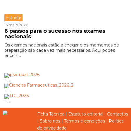
Estudar
15 maio 2026
6 passos para o sucesso nos exames
nacionais
Os exames nacionais estão a chegar e os momentos de
preparação são cada vez mais necessários. Aqui podes
encon ...
Pub
Pub
Pub
Ficha Técnica
|
Estatuto editorial
|
Contactos
|
Sobre nós
|
Termos e condições
|
Política
de privacidade