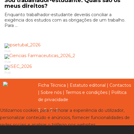
Sou trabalhador-estudante. Quais são os
meus direitos?
Enquanto trabalhador-estudante deverás conciliar a
exigência dos estudos com as obrigações de um trabalho.
Para ...
Pub
Pub
Pub
Ficha Técnica
|
Estatuto editorial
|
Contactos
|
Sobre nós
|
Termos e condições
|
Política
de privacidade
Utilizamos cookies para melhorar a experiência do utilizador,
personalizar conteúdo e anúncios, fornecer funcionalidades de
redes sociais e analisar o tráfego nos websites.