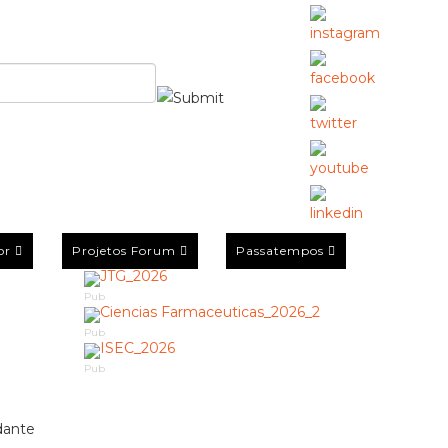
or
Projetos Forum
Passatempos
Pub
Pub
Pub
dante