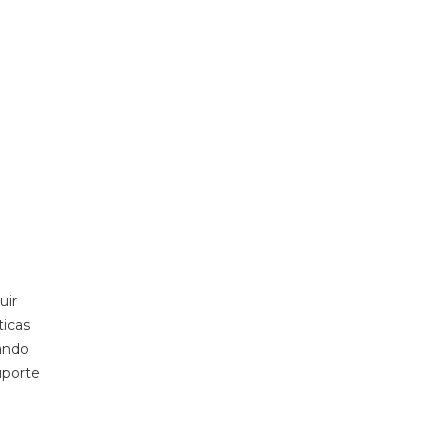
uir
ticas
iando
uporte