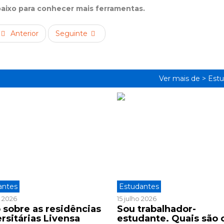
baixo para conhecer mais ferramentas.
Anterior
Seguinte
Ver mais de >
Estu
antes
Estudantes
o 2026
15 julho 2026
 sobre as residências
Sou trabalhador-
rsitárias Livensa
estudante. Quais são 