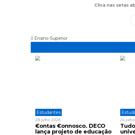
Clica nas setas a
Ensino-Superior
Estudantes
Estud
28 julho 2026
24 julh
€ontas €onnosco. DECO
Tudo
lança projeto de educação
unive