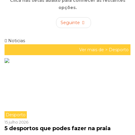
Clica nas setas abaixo para conhecer as restantes
opções.
Seguinte
Noticias
Ver mais de >
Desporto
Desporto
15 julho 2026
5 desportos que podes fazer na praia