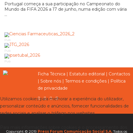
Portugal começa a sua participação no Campeonato do
Mundo da FIFA 2026 a 17 de junho, numa edição com vária
...
Pub
Pub
Pub
Ficha Técnica
|
Estatuto editorial
|
Contactos
|
Sobre nós
|
Termos e condições
|
Política
de privacidade
Utilizamos cookies para melhorar a experiência do utilizador,
personalizar conteúdo e anúncios, fornecer funcionalidades de
redes sociais e analisar o tráfego nos websites.
Para mais informações sobre cookies e o processamento dos
Copyright © 2019
Press Forum Comunicação Social S.A.
Todos os