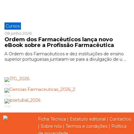
Cursos
08 junho 2026
Ordem dos Farmacêuticos lança novo
eBook sobre a Profissão Farmacêutica
A Ordem dos Farmacêuticos e dez instituições de ensino
superior portuguesas juntaram-se para a divulgação de u ...
Pub
Pub
Pub
Ficha Técnica
|
Estatuto editorial
|
Contactos
|
Sobre nós
|
Termos e condições
|
Política
de privacidade