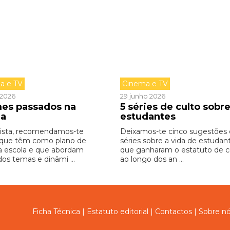
a e TV
Cinema e TV
o 2026
29 junho 2026
lmes passados na
5 séries de culto sobr
la
estudantes
lista, recomendamos-te
Deixamos-te cinco sugestões
 que têm como plano de
séries sobre a vida de estudan
a escola e que abordam
que ganharam o estatuto de cu
dos temas e dinâmi ...
ao longo dos an ...
Ficha Técnica
|
Estatuto editorial
|
Contactos
|
Sobre n