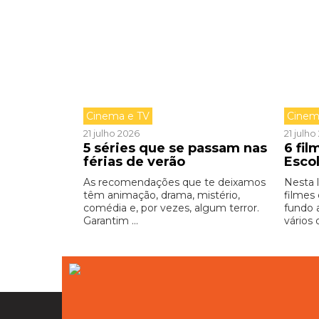
Cinema e TV
Cinem
21 julho 2026
21 julh
5 séries que se passam nas
6 fi
férias de verão
Esco
As recomendações que te deixamos
Nesta 
têm animação, drama, mistério,
filmes
comédia e, por vezes, algum terror.
fundo 
Garantim ...
vários 