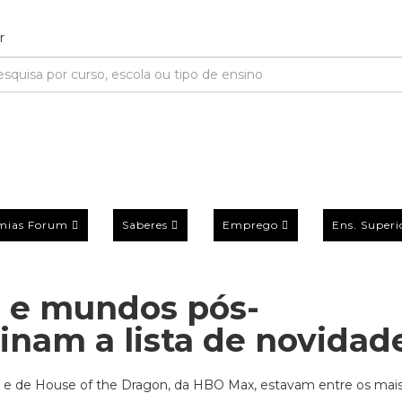
mias Forum
Saberes
Emprego
Ens. Superi
s e mundos pós-
inam a lista de novidad
e, e de House of the Dragon, da HBO Max, estavam entre os mai