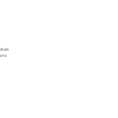
 duas
rono