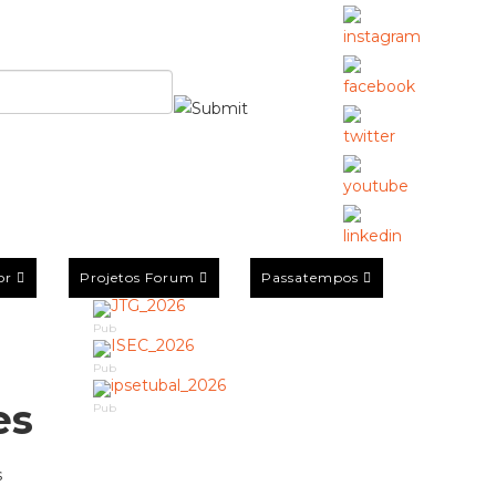
or
Projetos Forum
Passatempos
Pub
Pub
es
Pub
s