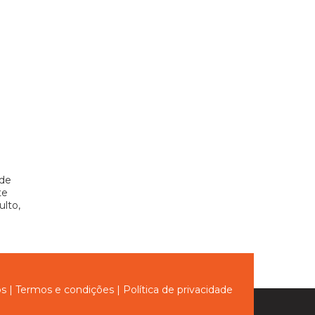
e
 de
te
lto,
ós
|
Termos e condições
|
Política de privacidade