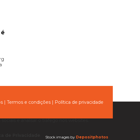
 é
rg
a
ós
|
Termos e condições
|
Política de privacidade
sociais e analisar o tráfego nos websites.
ica de Privacidade
.
Stock images by
Depositphotos