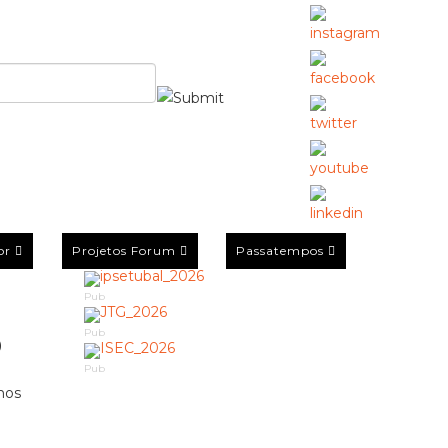
or
Projetos Forum
Passatempos
Pub
o
Pub
Pub
mos