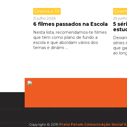
Cinema e TV
Cinem
21 julho 2026
29 junh
6 filmes passados na Escola
5 sér
estu
Nesta lista, recomendamos-te filmes
que têm como plano de fundo a
Deixam
escola e que abordam vários dos
séries
temas e dinâmi ...
que ga
ao long
Utilizamos cookies para melhorar a experiência do utilizador, per
Para mais informações sobre cookies e o processamento dos se
Copyright © 2019
Press Forum Comunicação Social S.