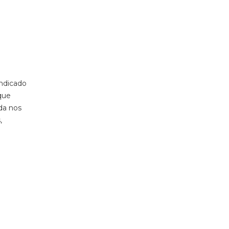
indicado
que
da nos
,