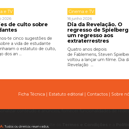
a e TV
Cinema e TV
o 2026
16 junho 2026
ies de culto sobre
Dia da Revelação. O
dantes
regresso de Spielberg
um regresso aos
os-te cinco sugestões de
extraterrestres
 sobre a vida de estudante
nharam o estatuto de culto,
Quatro anos depois
o dos an ...
de Fablemens, Steven Spielbe
voltou a lançar um filme. Dia d
Revelação ...
Ficha Técnica
|
Estatuto editorial
|
Contactos
|
Sobre n
sonalizar conteúdo e anúncios, fornecer funcionalidades de redes 
us dados pessoais, consulte os
Termos e Condições
e a
Polít
A.
Todos os direitos reservados.