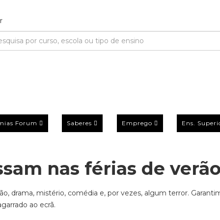
mias Forum
Saberes
Emprego
Ens. Superi
ssam nas férias de verã
 drama, mistério, comédia e, por vezes, algum terror. Garanti
agarrado ao ecrã.