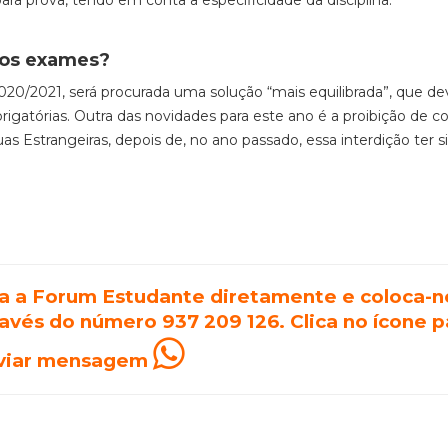
para prova, tendo em conta a especificidade da disciplina.
nos exames
?
2020/2021,
será procurada uma solução “mais equilibrada”, que de
igatórias
. Outra das novidades para este ano é a proibição de c
as Estrangeiras, depois de, no ano passado, essa interdição ter s
a a Forum Estudante diretamente e coloca-n
ravés do número 937 209 126.
Clica no ícone p
viar mensagem