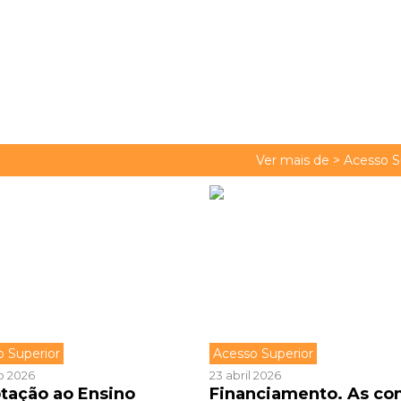
Ver mais de >
Acesso S
o Superior
Acesso Superior
o 2026
23 abril 2026
tação ao Ensino
Financiamento. As co