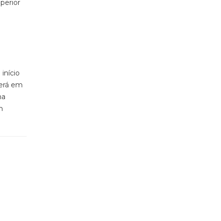
perior
início
erá em
ma
m