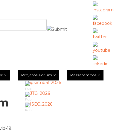
or
Projetos Forum
Passatempos
Pub
em
Pub
Pub
id-19.