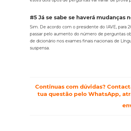
estes dois tipos de perguntas vai variar de prova 
#5
Já se sabe se haverá mudanças 
Sim. De acordo com o presidente do IAVE, para 
passar pelo aumento do número de perguntas obr
de dicionário nos exames finais nacionais de Língu
suspensa.
Continuas com dúvidas? Contact
tua questão pelo WhatsApp, at
en