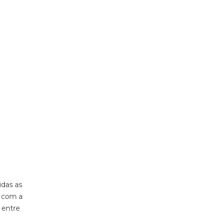
idas as
s
com a
o
entre