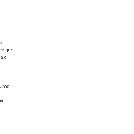
ão
ica
que
,
Já a
a uma
ia.