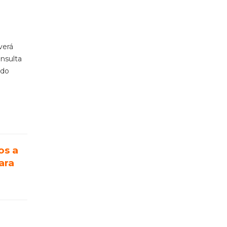
verá
onsulta
ido
os a
ara