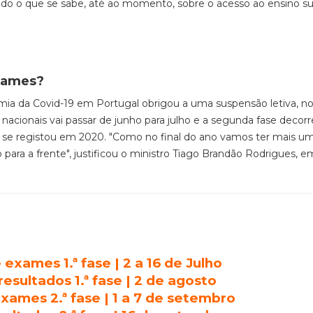
tudo
o que se sabe, até ao momento, sobre o
acesso ao ensino su
exames?
ia da Covid-19 em Portugal obrigou a uma suspensão letiva, no 
nacionais vai passar de junho para julho
e a
segunda fase decorr
e se registou em 2020. "Como no final do ano vamos ter mais u
para a frente", justificou o ministro
Tiago Brandão Rodrigues, e
exames 1.ª fase | 2 a 16 de Julho
esultados 1.ª fase | 2 de agosto
xames 2.ª fase | 1 a 7 de setembro