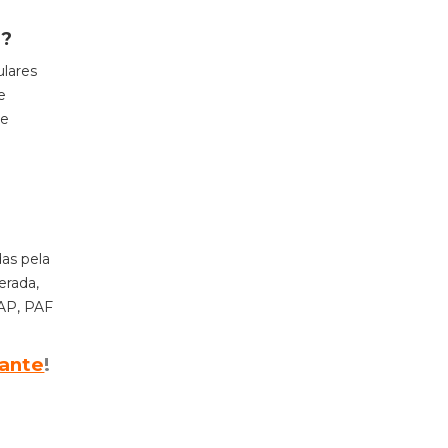
r?
ulares
e
de
as pela
erada,
PAP, PAF
dante
!