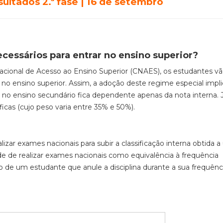
ultados 2.ª fase | 16 de setembro
cessários para entrar no ensino superior?
ional de Acesso ao Ensino Superior (CNAES),
os estudantes v
 no ensino superior
.
Assim, a
adoção deste regime especial impl
o no ensino secundário fica dependente apenas da nota interna
.
ficas (cujo peso varia entre 35% e 50%).
alizar exames nacionais para subir a classificação interna obtida 
dade de realizar exames nacionais como equivalência à frequência
 de um estudante que anule a disciplina durante a sua frequênc