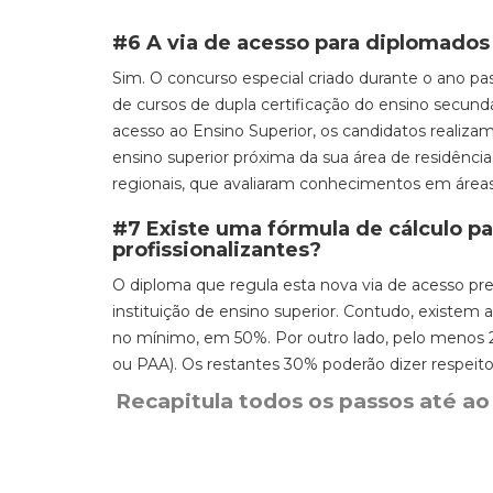
#6 A via de acesso para diplomados d
S
im. O c
oncurso especial criado durante o ano pa
de cursos de dupla certificação do ensino secundár
acesso ao Ensino Superior, os candidatos realiza
ensino superior próxima da sua área de residência
regionais, que avaliaram conhecimentos em áreas 
#7 Existe uma fórmula de cálculo p
profissionalizantes?
O diploma que regula esta nova via de acesso pr
instituição de ensino superior. Contudo, existem
no mínimo, em 50%.
Por outro lado, pelo menos 2
ou PAA). Os restantes 30% poderão dizer respeito à
Recapitula todos os passos até ao