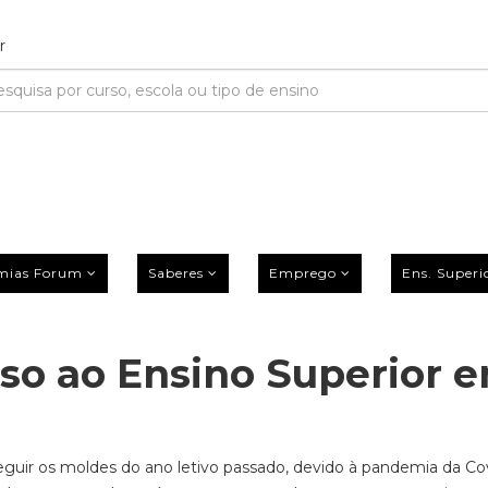
mias Forum
Saberes
Emprego
Ens. Superi
so ao Ensino Superior 
seguir os moldes do ano letivo passado, devido à pandemia da Cov