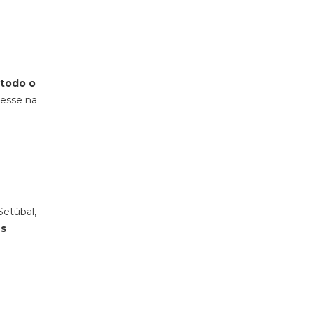
 todo o
resse na
Setúbal,
es