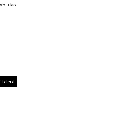
vés das
 Talent