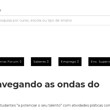
mias Forum
Saberes
Emprego
Ens. Superi
avegando as ondas do
tudantes "a potenciar o seu talento" com atividades práticas co