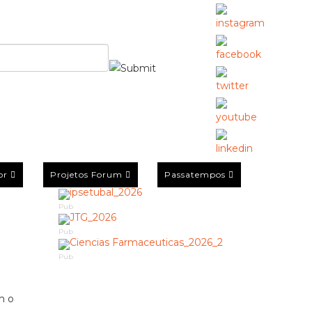
or
Projetos Forum
Passatempos
Pub
Pub
Pub
m o