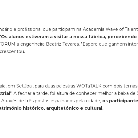
ndário e profissional que participam na Academia Wave of Talent
"Os alunos estiveram a visitar a nossa fábrica, percebendo
à FORUM a engenheira Beatriz Tavares. "Espero que ganhem inte
 acrescentou.
Baía, em Setúbal, para duas palestras WOTaTALK com dois temas
trial
". A fechar a tarde, foi altura de conhecer melhor a baixa de 
 Através de três postos espalhados pela cidade,
os participant
imónio histórico, arquitetónico e cultural.