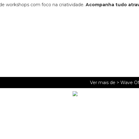
 de workshops com foco na criatividade.
Acompanha tudo atra
Ver mais de >
Wave Of