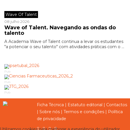
Wave Of Talent
08 julho 2026
Wave of Talent. Navegando as ondas do
talento
A Academia Wave of Talent continua a levar os estudantes
"a potenciar o seu talento" com atividades práticas com o ...
Pub
Pub
Pub
Ficha Técnica
|
Estatuto editorial
|
Contactos
|
Sobre nós
|
Termos e condições
|
Política
de privacidade
Utilizamos cookies para melhorar a experiência do utilizador,