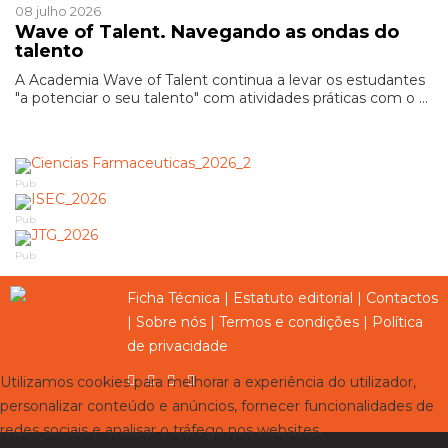
08 julho 2026
Wave of Talent. Navegando as ondas do
talento
A Academia Wave of Talent continua a levar os estudantes
"a potenciar o seu talento" com atividades práticas com o ...
Pub
Pub
Pub
Ficha Técnica
|
Estatuto editorial
|
Contactos
|
Sobre nós
|
Termos e condições
|
Política
de privacidade
Utilizamos cookies para melhorar a experiência do utilizador,
personalizar conteúdo e anúncios, fornecer funcionalidades de
redes sociais e analisar o tráfego nos websites.