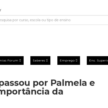
mias Forum
Saberes
Emprego
Ens. Superi
passou por Palmela e
importância da