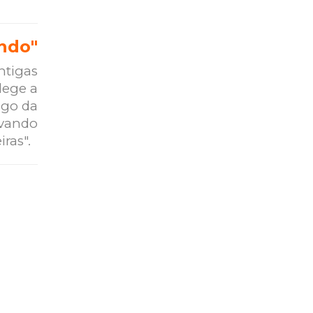
ndo"
ntigas
lege a
ngo da
evando
iras".