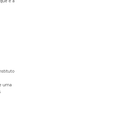
 que é a
stituto
de uma
s