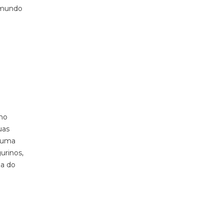
o mundo
eno
uas
o uma
urinos,
la do