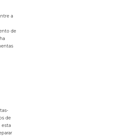
ntre a
mento de
nha
mentas
tas-
os de
 esta
eparar