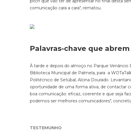
pitch que vão ter de apresentar no final desta s
comunicação cara a cara", rematou.
Palavras-chave que abrem
À tarde e depois do almoço no Parque Venâncio R
Biblioteca Municipal de Palmela, para a WOTaTal
Politécnico de Setúbal, Alcina Dourado. Levantand
oportunidade de uma forma ativa, de contactar co
boa comunicação: eficaz, coerente e que seja fac
podemos ser melhores comunicadores", concreti
TESTEMUNHO