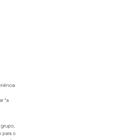
eriência
ar "a
o
 grupo,
 para o