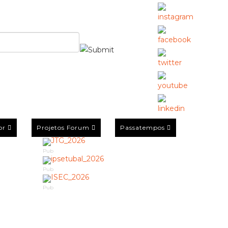
or
Projetos Forum
Passatempos
Pub
Pub
Pub