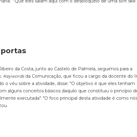
emana. "Que eles saiam aqui com o desbloqueio de uma soft skill
 portas
ibeiro da Costa, junto ao Castelo de Palmela, seguimos para a
k:
Keywords
da Comunicação, que ficou a cargo da docente do In
o o véu sobre a atividade, disse: "O objetivo é que eles tenham
m alguns conceitos básicos daquilo que constituiu o princípio 
ilmente executada". "O foco principal desta atividade é como nó
zou.