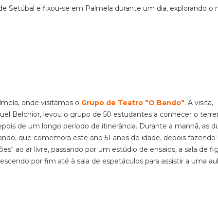
de Setúbal e fixou-se em Palmela durante um dia, explorando 
lmela, onde visitámos o
Grupo de Teatro "O Bando"
. A visita,
uel Belchior, levou o grupo de 50 estudantes a conhecer o terr
pois de um longo período de itinerância. Durante a manhã, as d
ando, que comemora este ano 51 anos de idade, depois fazend
es" ao ar livre, passando por um estúdio de ensaios, a sala de fig
escendo por fim até à sala de espetáculos para assistir a uma au