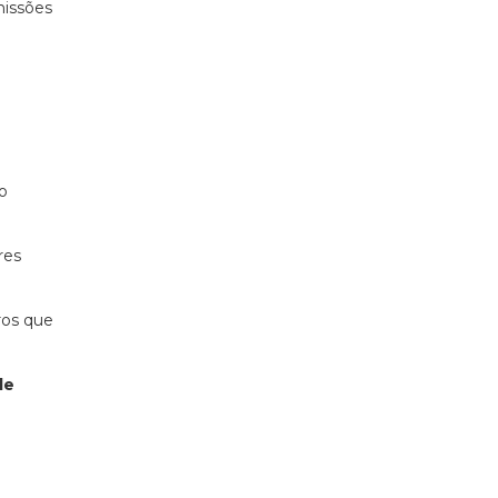
missões
o
res
ros que
de