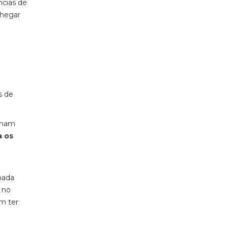
ncias de
chegar
s de
nham
a os
hada
 no
m ter