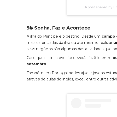
A post shared by F
5# Sonha, Faz e Acontece
A ilha do Príncipe é o destino. Desde um
campo d
mais carenciadas da ilha ou até mesmo realizar
u
seus negócios são algumas das atividades que pod
Caso queiras inscrever-te deverás fazê-lo entre
ou
setembro
.
Também em Portugal podes ajudar jovens estudan
através de aulas de inglês, excel, entre outras ati