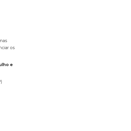
onas
nciar os
ulho e
)