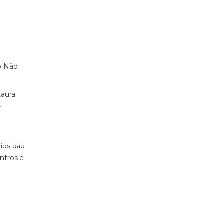
o Não
Laura
-
rios dão
ntros e