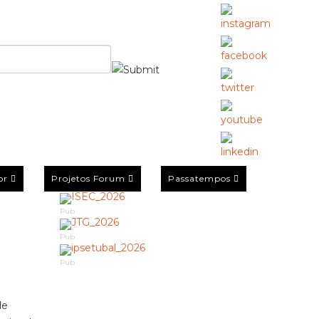
or
Projetos Forum
Passatempos
Pub
Pub
Pub
de