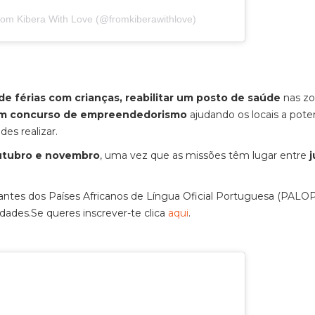
rom Kibera With Love (@fromkiberawithlove)
e férias com crianças, reabilitar um posto de saúde
nas z
m concurso de empreendedorismo
ajudando os locais a pote
es realizar.
tubro e novembro
, uma vez que as missões têm lugar entre
j
tes dos Países Africanos de Língua Oficial Portuguesa (PALOP
vidades.Se queres inscrever-te clica
aqui
.