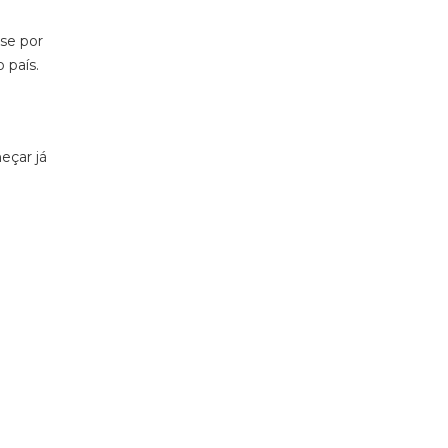
se por
 país.
eçar já