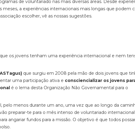
ogramas de voluntariado nas mais diversas áreas. Desde experiê
s meses, a experiências internacionais mais longas que podem 
ssociação escolher, vê as nossas sugestões.
que os jovens tenham uma experiência internacional e nem ten
GASTagus)
que surgiu em 2008 pela mão de dois jovens que ti
ntar uma participação ativa e
consciencializar os jovens par
ional
é o lema desta Organização Não Governamental para o
vel, pelo menos durante um ano, uma vez que ao longo da camin
ão preparar-te para o mês intenso de voluntariado internacional
ra angariar fundos para a missão. O objetivo é que todos possa
bolso.