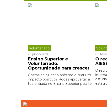
Voluntariado
Volunt
23 junho 2026
06 feve
Ensino Superior e
O re
Voluntariado.
AIES
Oportunidade para crescer
O recr
intern
Gostas de ajudar o próximo e criar um
estuda
impacto positivo? Podes aproveitar a
estágio
tua entrada no Ensino Superior para te
...