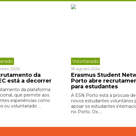
ariado
Voluntariado
reiro 2026
18 agosto 2024
crutamento da
Erasmus Student Net
EC está a decorrer
Porto abre recrutame
para estudantes
utamento da plataforma
acional, que permite aos
A ESN Porto está à procura de
ntes experiências como
novos estudantes voluntários 
s ou voluntariado ...
apoiar os estudantes internaci
no Porto. Os ...