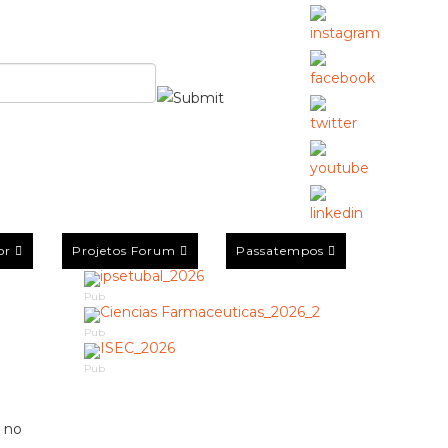
or
Projetos Forum
Passatempos
Pub
Pub
Pub
o no