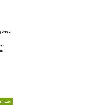
agenda
sas
 100
tariado