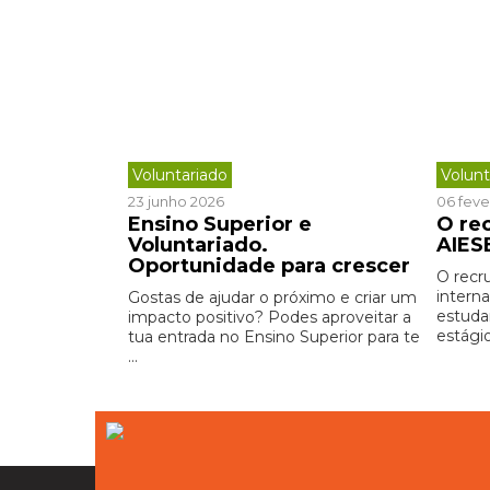
Voluntariado
Volunt
23 junho 2026
06 feve
Ensino Superior e
O re
Voluntariado.
AIES
Oportunidade para crescer
O recr
intern
Gostas de ajudar o próximo e criar um
estuda
impacto positivo? Podes aproveitar a
estágio
tua entrada no Ensino Superior para te
...