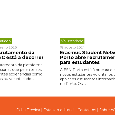
ariado
Voluntariado
reiro 2026
18 agosto 2024
crutamento da
Erasmus Student Net
EC está a decorrer
Porto abre recrutame
para estudantes
utamento da plataforma
acional, que permite aos
A ESN Porto está à procura de
ntes experiências como
novos estudantes voluntários 
s ou voluntariado ...
apoiar os estudantes internaci
no Porto. Os ...
Ficha Técnica
|
Estatuto editorial
|
Contactos
|
Sobre n