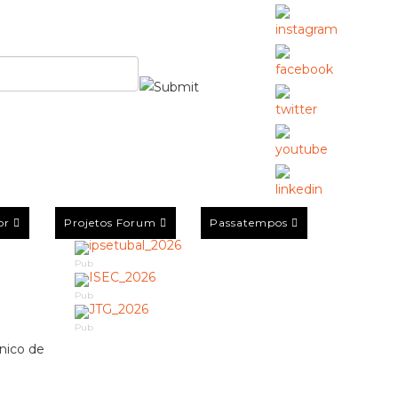
or
Projetos Forum
Passatempos
Pub
Pub
Pub
cnico de