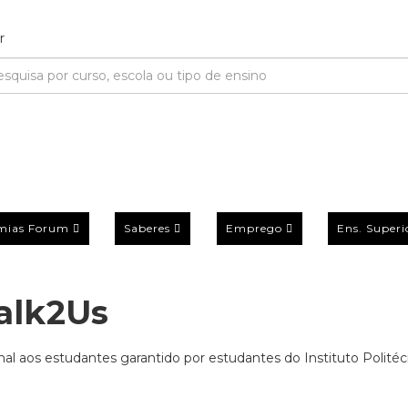
mias Forum
Saberes
Emprego
Ens. Superi
Talk2Us
nal aos estudantes garantido por estudantes do Instituto Polité