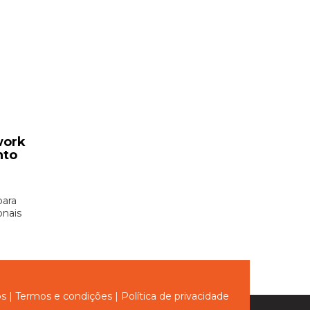
work
nto
para
onais
ós
|
Termos e condições
|
Política de privacidade