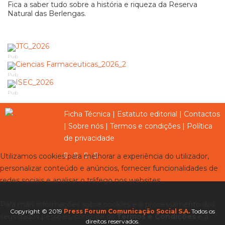
Fica a saber tudo sobre a história e riqueza da Reserva
Natural das Berlengas.
Pub
Pub
Pub
Ficha Técnica
|
Estatuto editorial
|
Contactos
|
Sobre nós
|
Termos e condições
|
Política
de privacidade
Utilizamos cookies para melhorar a experiência do utilizador,
personalizar conteúdo e anúncios, fornecer funcionalidades de
redes sociais e analisar o tráfego nos websites.
Para mais informações sobre cookies e o processamento dos
Copyright © 2019
Press Forum Comunicação Social S.A.
Todos os
seus dados pessoais, consulte os
Termos e Condições
e a
direitos reservados.