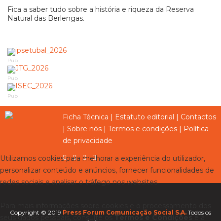
Fica a saber tudo sobre a história e riqueza da Reserva
Natural das Berlengas.
Pub
Pub
Pub
Ficha Técnica
|
Estatuto editorial
|
Contactos
|
Sobre nós
|
Termos e condições
|
Política
de privacidade
Utilizamos cookies para melhorar a experiência do utilizador,
personalizar conteúdo e anúncios, fornecer funcionalidades de
redes sociais e analisar o tráfego nos websites.
Para mais informações sobre cookies e o processamento dos
Copyright © 2019
Press Forum Comunicação Social S.A.
Todos os
seus dados pessoais, consulte os
Termos e Condições
e a