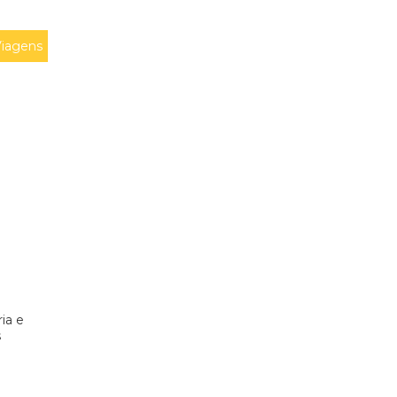
iagens
ria e
s