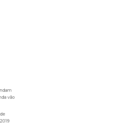
 4:01 PST
 andam
inda vão
 de
 2019