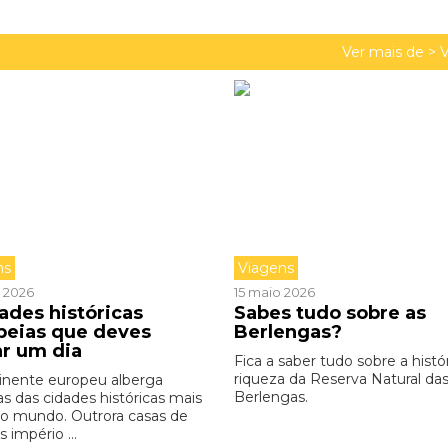
Ver mais de >
V
ns
Viagens
 2026
15 maio 2026
ades históricas
Sabes tudo sobre as
peias que deves
Berlengas?
ar um dia
Fica a saber tudo sobre a histó
riqueza da Reserva Natural da
inente europeu alberga
Berlengas.
s das cidades históricas mais
do mundo. Outrora casas de
 império ...