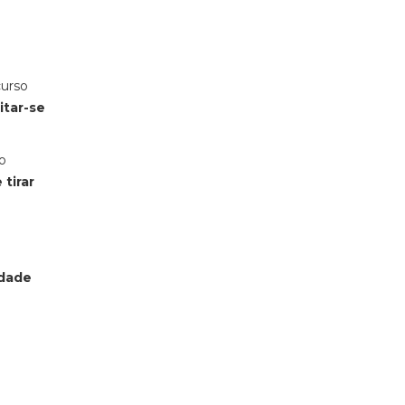
curso
itar-se
o
tirar
idade