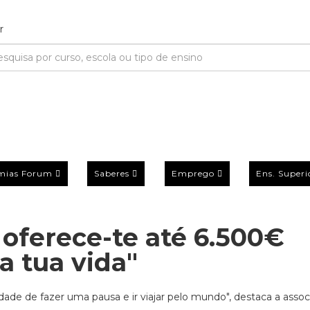
mias Forum
Saberes
Emprego
Ens. Superi
 oferece-te até 6.500€
a tua vida"
idade de fazer uma pausa e ir viajar pelo mundo", destaca a asso