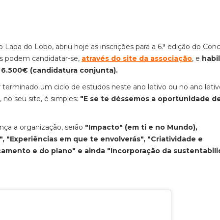
Lapa do Lobo, abriu hoje as inscrições para a 6.ª edição do Con
dos podem candidatar-se,
através do site da associação
, e
habil
u 6.500€ (candidatura conjunta).
 terminado um ciclo de estudos neste ano letivo ou no ano letiv
, no seu site, é simples:
"E se te déssemos a oportunidade de 
ança a organização, serão
"Impacto" (em ti e no Mundo),
, "Experiências em que te envolverás", "Criatividade e
rçamento e do plano" e ainda "Incorporação da sustentabil