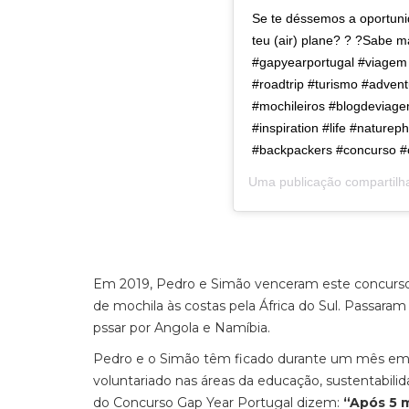
Se te déssemos a oportunid
teu (air) plane? ? ?Sabe ma
#gapyearportugal #viagem #
#roadtrip #turismo #advent
#mochileiros #blogdeviage
#inspiration #life #nature
#backpackers #concurso #
Uma publicação compartilh
Em 2019, Pedro e Simão venceram este concurso. N
de mochila às costas pela África do Sul. Passar
pssar por Angola e Namíbia.
Pedro e o Simão têm ficado durante um mês em c
voluntariado nas áreas da educação, sustentabili
do Concurso Gap Year Portugal dizem:
“Após 5 