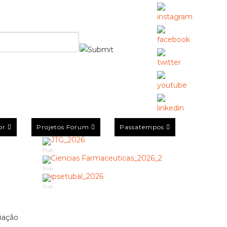
or
Projetos Forum
Passatempos
Pub
Pub
Pub
ciação