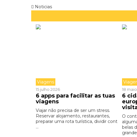
Noticias
Viagens
Viage
15 julho 2026
18 maio
6 apps para facilitar as tuas
6 cid
viagens
euro
visit
Viajar não precisa de ser um stress.
Reservar alojamento, restaurantes,
O cont
preparar uma rota turística, dividir cont
alguma
...
belas 
grandes