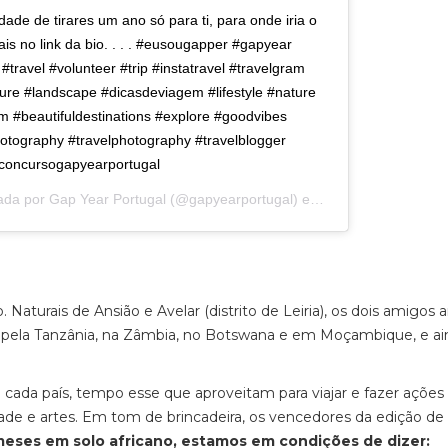
ade de tirares um ano só para ti, para onde iria o
is no link da bio. . . . #eusougapper #gapyear
travel #volunteer #trip #instatravel #travelgram
ure #landscape #dicasdeviagem #lifestyle #nature
m #beautifuldestinations #explore #goodvibes
photography #travelphotography #travelblogger
concursogapyearportugal
ada por
Gap Year Portugal
(@gapyearportugal) em
5 de Mar, 2020 às
aturais de Ansião e Avelar (distrito de Leiria), os dois amigos
am pela Tanzânia, na Zâmbia, no Botswana e em Moçambique, e a
ada país, tempo esse que aproveitam para viajar e fazer ações
dade e artes. Em tom de brincadeira, os vencedores da edição de
meses em solo africano, estamos em condições de dizer: