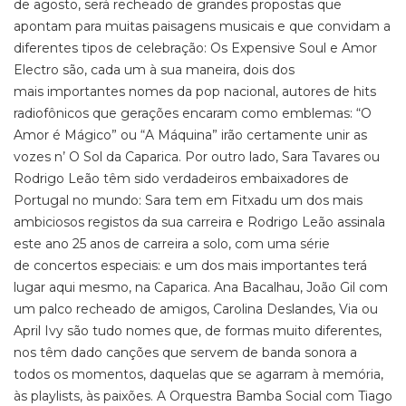
de agosto, será recheado de grandes propostas que
apontam para muitas paisagens musicais e que convidam a
diferentes tipos de celebração: Os Expensive Soul e Amor
Electro são, cada um à sua maneira, dois dos
mais importantes nomes da pop nacional, autores de hits
radiofônicos que gerações encaram como emblemas: “O
Amor é Mágico” ou “A Máquina” irão certamente unir as
vozes n’ O Sol da Caparica. Por outro lado, Sara Tavares ou
Rodrigo Leão têm sido verdadeiros embaixadores de
Portugal no mundo: Sara tem em Fitxadu um dos mais
ambiciosos registos da sua carreira e Rodrigo Leão assinala
este ano 25 anos de carreira a solo, com uma série
de concertos especiais: e um dos mais importantes terá
lugar aqui mesmo, na Caparica. Ana Bacalhau, João Gil com
um palco recheado de amigos, Carolina Deslandes, Via ou
April Ivy são tudo nomes que, de formas muito diferentes,
nos têm dado canções que servem de banda sonora a
todos os momentos, daquelas que se agarram à memória,
às playlists, às paixões. A Orquestra Bamba Social com Tiago