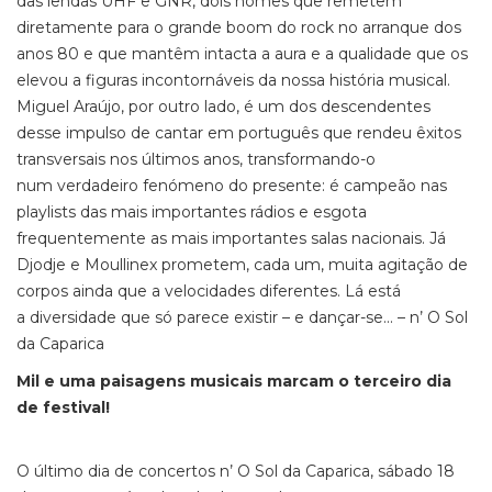
das lendas UHF e GNR, dois nomes que remetem
diretamente para o grande boom do rock no arranque dos
anos 80 e que mantêm intacta a aura e a qualidade que os
elevou a figuras incontornáveis da nossa história musical.
Miguel Araújo, por outro lado, é um dos descendentes
desse impulso de cantar em português que rendeu êxitos
transversais nos últimos anos, transformando-o
num verdadeiro fenómeno do presente: é campeão nas
playlists das mais importantes rádios e esgota
frequentemente as mais importantes salas nacionais. Já
Djodje e Moullinex prometem, cada um, muita agitação de
corpos ainda que a velocidades diferentes. Lá está
a diversidade que só parece existir – e dançar-se... – n’ O Sol
da Caparica
Mil e uma paisagens musicais marcam o terceiro dia
de festival!
O último dia de concertos n’ O Sol da Caparica, sábado 18