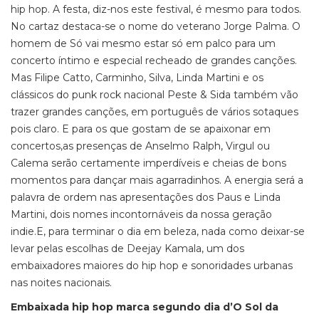
hip hop. A festa, diz-nos este festival, é mesmo para todos.
No cartaz destaca-se o nome do veterano Jorge Palma. O
homem de Só vai mesmo estar só em palco para um
concerto íntimo e especial recheado de grandes canções.
Mas Filipe Catto, Carminho, Silva, Linda Martini e os
clássicos do punk rock nacional Peste & Sida também vão
trazer grandes canções, em português de vários sotaques
pois claro. E para os que gostam de se apaixonar em
concertos,as presenças de Anselmo Ralph, Virgul ou
Calema serão certamente imperdíveis e cheias de bons
momentos para dançar mais agarradinhos. A energia será a
palavra de ordem nas apresentações dos Paus e Linda
Martini, dois nomes incontornáveis da nossa geração
indie.E, para terminar o dia em beleza, nada como deixar-se
levar pelas escolhas de Deejay Kamala, um dos
embaixadores maiores do hip hop e sonoridades urbanas
nas noites nacionais.
Embaixada hip hop marca segundo dia d’O Sol da