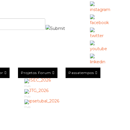
or
Projetos Forum
Passatempos
Pub
Pub
Pub