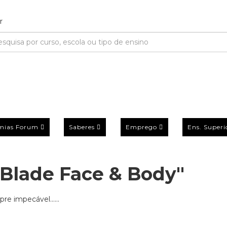
mias Forum
Saberes
Emprego
Ens. Superi
Blade Face & Body"
e impecável......