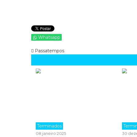
Whatsapp
Passatempos
Terminados
Termi
08 janeiro 2025
30 dez