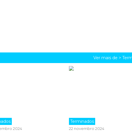
Ver mais de >
Term
nados
Terminados
embro 2024
22 novembro 2024