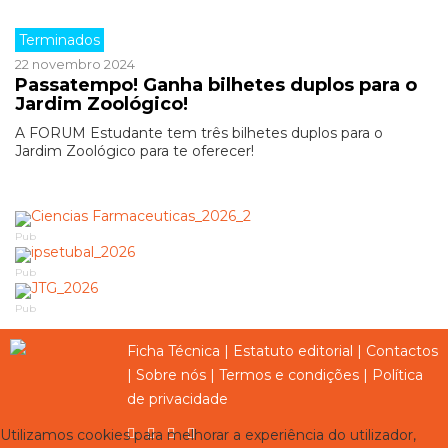
Terminados
22 novembro 2024
Passatempo! Ganha bilhetes duplos para o
Jardim Zoológico!
A FORUM Estudante tem três bilhetes duplos para o
Jardim Zoológico para te oferecer!
Pub
Pub
Pub
Ficha Técnica
|
Estatuto editorial
|
Contactos
|
Sobre nós
|
Termos e condições
|
Política
de privacidade
Utilizamos cookies para melhorar a experiência do utilizador,