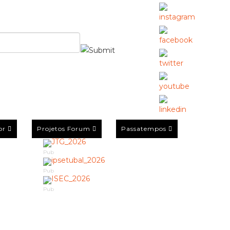
or
Projetos Forum
Passatempos
Pub
Pub
Pub