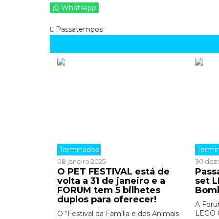
Whatsapp
Passatempos
Terminados
Termi
08 janeiro 2025
30 dez
O PET FESTIVAL está de
Pass
volta a 31 de janeiro e a
set 
FORUM tem 5 bilhetes
Bomb
duplos para oferecer!
A Foru
LEGO t
O “Festival da Família e dos Animais