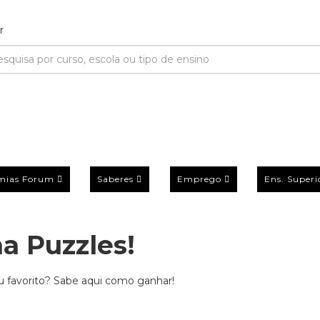
mias Forum
Saberes
Emprego
Ens. Superi
a Puzzles!
u favorito? Sabe aqui como ganhar!