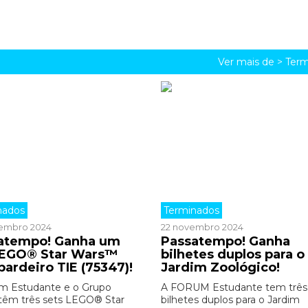
Ver mais de >
Term
nados
Terminados
embro 2024
22 novembro 2024
atempo! Ganha um
Passatempo! Ganha
LEGO® Star Wars™
bilhetes duplos para o
ardeiro TIE (75347)!
Jardim Zoológico!
m Estudante e o Grupo
A FORUM Estudante tem três
êm três sets LEGO® Star
bilhetes duplos para o Jardim