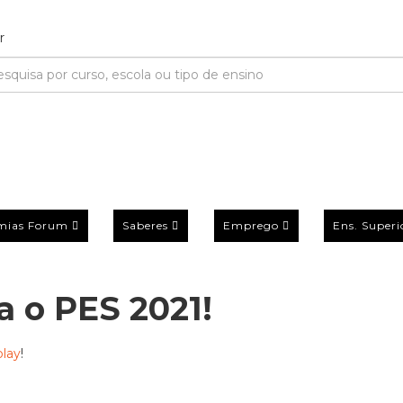
mias Forum
Saberes
Emprego
Ens. Superi
 o PES 2021!
lay
!