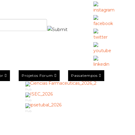
or
Projetos Forum
Passatempos
Pub
Pub
Pub