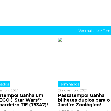
Ver mais de >
Term
nados
Terminados
embro 2024
22 novembro 2024
atempo! Ganha um
Passatempo! Ganha
LEGO® Star Wars™
bilhetes duplos para o
ardeiro TIE (75347)!
Jardim Zoológico!