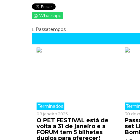
Whatsapp
Passatempos
Terminados
Termi
08 janeiro 2025
30 dez
O PET FESTIVAL está de
Pass
volta a 31 de janeiro e a
set 
FORUM tem 5 bilhetes
Bomb
duplos para oferecer!