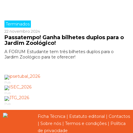
Terminados
22 novembro 2024
Passatempo! Ganha bilhetes duplos para o
Jardim Zoológico!
A FORUM Estudante tem três bilhetes duplos para o
Jardim Zoológico para te oferecer!
Pub
Pub
Pub
Ficha Técnica
|
Estatuto editorial
|
Contactos
|
Sobre nós
|
Termos e condições
|
Política
de privacidade