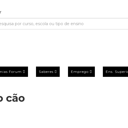
mias Forum
Saberes
Emprego
Ens. Superi
o cão