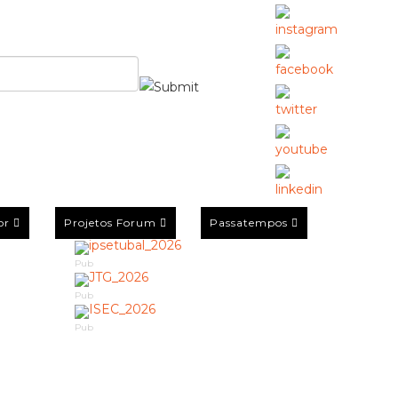
or
Projetos Forum
Passatempos
Pub
Pub
Pub