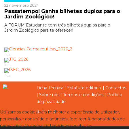
22 novembro 2024
Passatempo! Ganha bilhetes duplos para o
Jardim Zoológico!
A FORUM Estudante tem três bilhetes duplos para o
Jardim Zoológico para te oferecer!
Pub
Pub
Pub
Ficha Técnica
|
Estatuto editorial
|
Contactos
|
Sobre nós
|
Termos e condições
|
Política
de privacidade
Utilizamos cookies para melhorar a experiência do utilizador,
personalizar conteúdo e anúncios, fornecer funcionalidades de
redes sociais e analisar o tráfego nos websites.