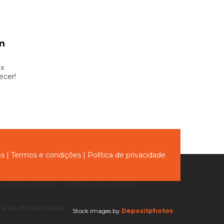
m
x
ecer!
ós
|
Termos e condições
|
Política de privacidade
sociais e analisar o tráfego nos websites.
ica de Privacidade
.
Stock images by
Depositphotos