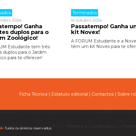
nados
Terminados
embro 2024
14 outubro 2024
atempo! Ganha
Passatempo! Ganha u
tes duplos para o
kit Novex!
im Zoológico!
A FORUM Estudante e a Nove
têm um kit Novex para te ofer
UM Estudante tem três
es duplos para o Jardim
ico para te oferecer!
Ficha Técnica
|
Estatuto editorial
|
Contactos
|
Sobre n
sonalizar conteúdo e anúncios, fornecer funcionalidades de redes 
us dados pessoais, consulte os
Termos e Condições
e a
Polít
A.
Todos os direitos reservados.