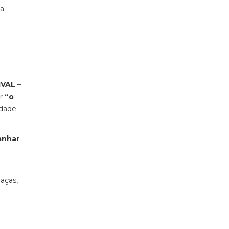
 a
IVAL –
er
“o
idade
anhar
aças,