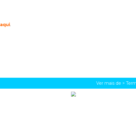
aqui
.
Ver mais de >
Term