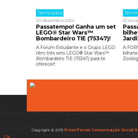
Terminados
Termi
30 dezembro 2024
22 nov
Passatempo! Ganha um set
Pass
LEGO® Star Wars™
bilhe
Bombardeiro TIE (75347)!
Jard
A Forum Estudante e o Grupo LEGO
A FOR
têm três sets LEGO® Star Wars™
bilhet
Bombardeiro TIE (75347) para te
Zoológ
oferecer!
Utilizamos cookies para melhorar a experiência do utilizador, per
Para mais informações sobre cookies e o processamento dos se
Copyright © 2019
Press Forum Comunicação Social S.
Ok