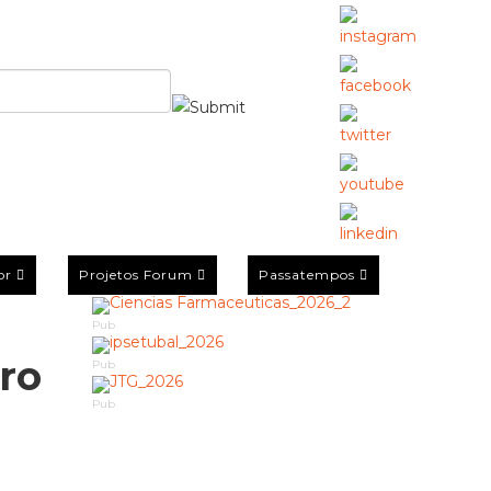
or
Projetos Forum
Passatempos
Pub
iro
Pub
Pub