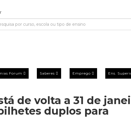
mias Forum
Saberes
Emprego
Ens. Superi
á de volta a 31 de jane
ilhetes duplos para