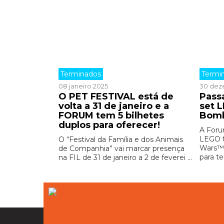
Terminados
Termi
08 janeiro 2025
30 dez
O PET FESTIVAL está de
Pass
volta a 31 de janeiro e a
set 
FORUM tem 5 bilhetes
Bomb
duplos para oferecer!
A Foru
LEGO t
O “Festival da Família e dos Animais
Wars™ 
de Companhia” vai marcar presença
para te
na FIL de 31 de janeiro a 2 de feverei ...