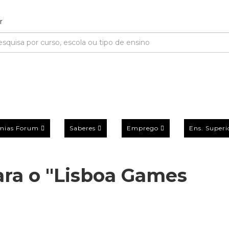
mias Forum
Saberes
Emprego
Ens. Superi
ra o "Lisboa Games