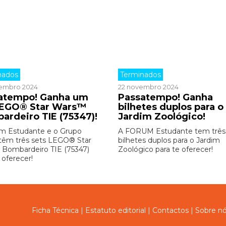
nados
Terminados
embro 2024
22 novembro 2024
atempo! Ganha um
Passatempo! Ganha
LEGO® Star Wars™
bilhetes duplos para o
ardeiro TIE (75347)!
Jardim Zoológico!
m Estudante e o Grupo
A FORUM Estudante tem três
êm três sets LEGO® Star
bilhetes duplos para o Jardim
Bombardeiro TIE (75347)
Zoológico para te oferecer!
 oferecer!
Ficha Técnica
|
Estatuto editorial
|
Contactos
|
Sobre n