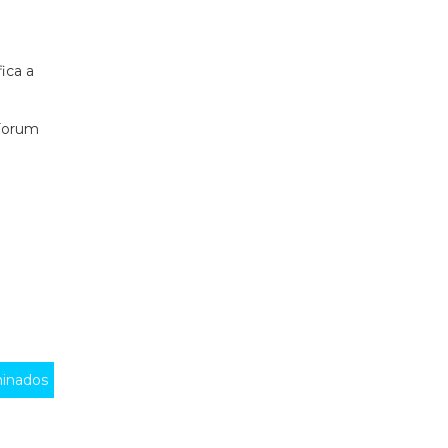
fica a
Forum
inados