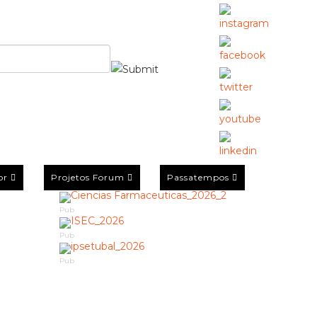
or
Projetos Forum
Passatempos
Pub
Pub
Pub