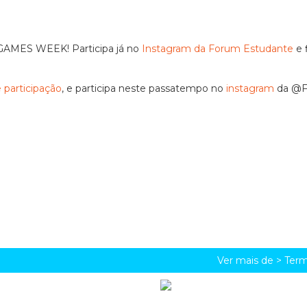
 GAMES WEEK! Participa já no
Instagram da Forum Estudante
e 
 participação
, e participa neste passatempo no
instagram
da @
Ver mais de >
Term