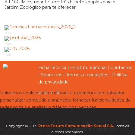
A FORUM Estudante tem três bilhetes duplos para o
Jardim Zoológico para te oferecer!
Pub
Pub
Pub
Ficha Técnica
|
Estatuto editorial
|
Contactos
|
Sobre nós
|
Termos e condições
|
Política
de privacidade
Utilizamos cookies para melhorar a experiência do utilizador,
personalizar conteúdo e anúncios, fornecer funcionalidades de
redes sociais e analisar o tráfego nos websites.
Para mais informações sobre cookies e o processamento dos
Copyright © 2019
Press Forum Comunicação Social S.A.
Todos os
seus dados pessoais, consulte os
Termos e Condições
e a
direitos reservados.