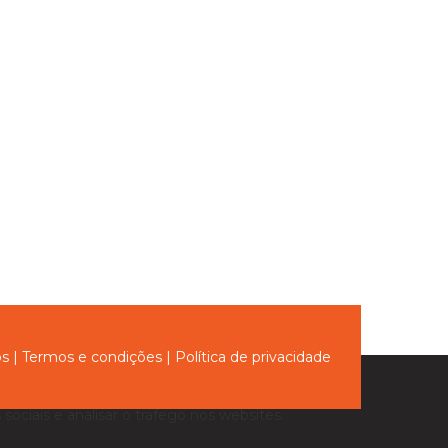
ós
|
Termos e condições
|
Política de privacidade
sociais e analisar o tráfego nos websites.