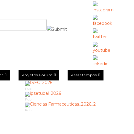
or
Projetos Forum
Passatempos
Pub
Pub
Pub