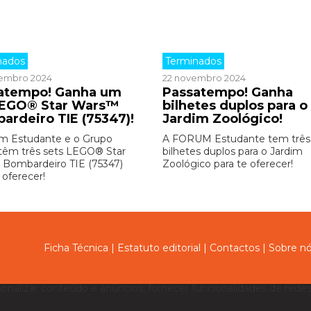
nados
Terminados
embro 2024
22 novembro 2024
atempo! Ganha um
Passatempo! Ganha
LEGO® Star Wars™
bilhetes duplos para o
ardeiro TIE (75347)!
Jardim Zoológico!
m Estudante e o Grupo
A FORUM Estudante tem três
êm três sets LEGO® Star
bilhetes duplos para o Jardim
Bombardeiro TIE (75347)
Zoológico para te oferecer!
 oferecer!
Ficha Técnica
|
Estatuto editorial
|
Contactos
|
Sobre n
sonalizar conteúdo e anúncios, fornecer funcionalidades de redes 