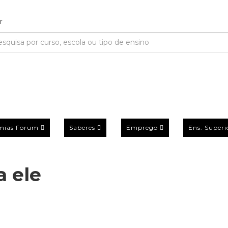
mias Forum
Saberes
Emprego
Ens. Superi
a ele