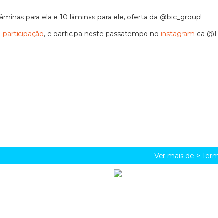
âminas para ela e 10 lâminas para ele, oferta da @bic_group!
 participação
, e participa neste passatempo no
instagram
da @
Ver mais de >
Term