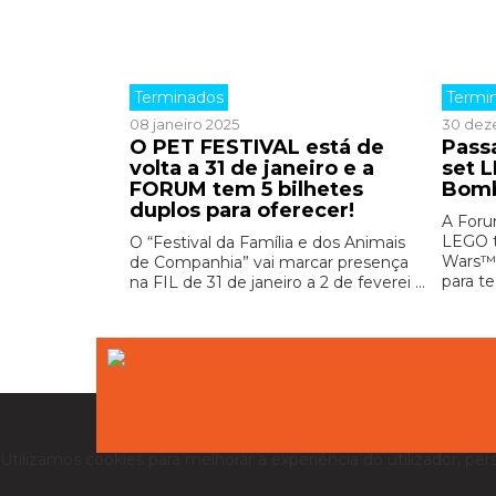
Terminados
Termi
08 janeiro 2025
30 dez
O PET FESTIVAL está de
Pass
volta a 31 de janeiro e a
set 
FORUM tem 5 bilhetes
Bomb
duplos para oferecer!
A Foru
LEGO t
O “Festival da Família e dos Animais
Wars™ 
de Companhia” vai marcar presença
para te
na FIL de 31 de janeiro a 2 de feverei ...
Utilizamos cookies para melhorar a experiência do utilizador, per