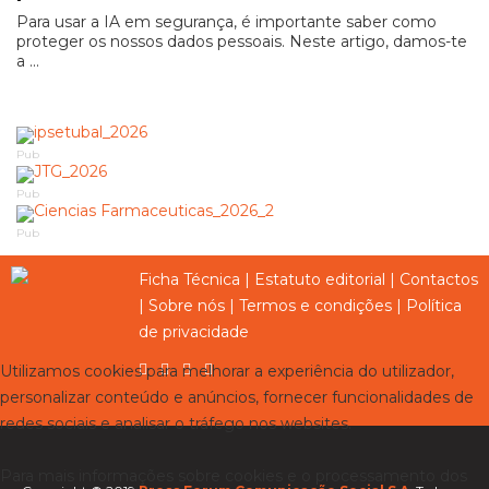
Para usar a IA em segurança, é importante saber como
proteger os nossos dados pessoais. Neste artigo, damos-te
a ...
Pub
Pub
Pub
Ficha Técnica
|
Estatuto editorial
|
Contactos
|
Sobre nós
|
Termos e condições
|
Política
de privacidade
Utilizamos cookies para melhorar a experiência do utilizador,
personalizar conteúdo e anúncios, fornecer funcionalidades de
redes sociais e analisar o tráfego nos websites.
Para mais informações sobre cookies e o processamento dos