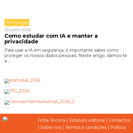
Tecnologia
29 junho 2026
Como estudar com IA e manter a
privacidade
Para usar a IA em segurança, é importante saber como
proteger os nossos dados pessoais. Neste artigo, damos-te
a ...
Pub
Pub
Pub
Ficha Técnica
|
Estatuto editorial
|
Contactos
|
Sobre nós
|
Termos e condições
|
Política