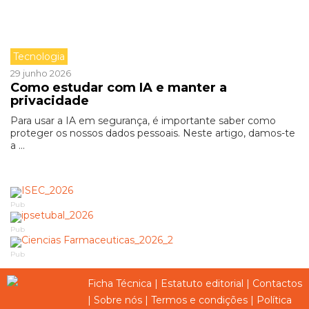
Tecnologia
29 junho 2026
Como estudar com IA e manter a
privacidade
Para usar a IA em segurança, é importante saber como
proteger os nossos dados pessoais. Neste artigo, damos-te
a ...
Pub
Pub
Pub
Ficha Técnica
|
Estatuto editorial
|
Contactos
|
Sobre nós
|
Termos e condições
|
Política