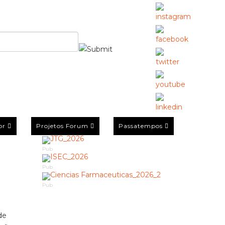
or
Projetos Forum
Passatempos
Pub
Pub
Pub
de