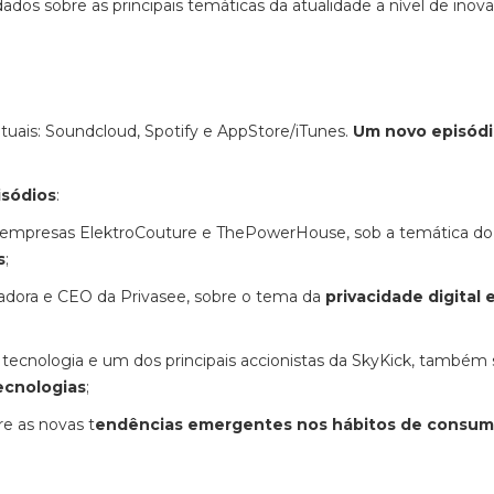
os sobre as principais temáticas da atualidade a nível de inov
ituais: Soundcloud, Spotify e AppStore/iTunes.
Um novo episódi
isódios
:
as empresas ElektroCouture e ThePowerHouse, sob a temática do
s
;
ndadora e CEO da Privasee, sobre o tema da
privacidade digital 
tecnologia e um dos principais accionistas da SkyKick, também 
tecnologias
;
re as novas t
endências emergentes nos hábitos de consu