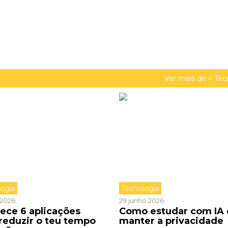
Ver mais de >
Tec
logia
Tecnologia
o 2026
29 junho 2026
ece 6 aplicações
Como estudar com IA 
 reduzir o teu tempo
manter a privacidade