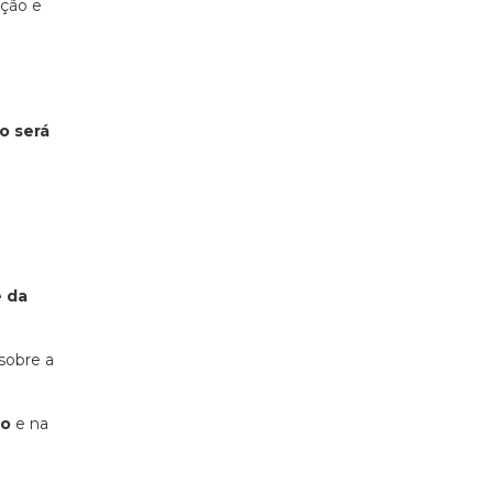
ação e
o será
e da
sobre a
mo
e na