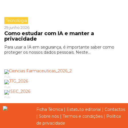
Tecnologia
29 junho 2026
Como estudar com IA e manter a
privacidade
Para usar a IA em segurança, é importante saber como
proteger os nossos dados pessoais. Neste...
Pub
Pub
Pub
Ficha Técnica
|
Estatuto editorial
|
Contactos
|
Sobre nós
|
Termos e condições
|
Política
de privacidade