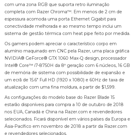
com uma zona RGB que suporta retro iluminação
completa com Razer Chroma™. Em menos de 2 cm de
espessura acomoda uma porta Ethernet Gigabit para
conectividade melhorada e ao mesmo tempo inclui um
sistema de gestão térmica com heat pipe feito por medida.
Os gamers podem apreciar o característico corpo em
alumínio maquinado em CNC pela Razer, uma placa gráfica
NVIDIA® GeForce® GTX 1060 Max-Q design, processador
Intel® Core™ i7-8750H da 8ª geração com 6 núcleos, 16 GB
de memória de sistema com possibilidade de expansão e
um ecrã de 15.6" Full HD (1920 x 1080) e 60Hz de taxa de
atualização com uma fina moldura, a partir de $1,599.
As configurações do modelo base do Razer Blade 15
estarão disponíveis para compra a 10 de outubro de 2018
nos EUA, Canadá e China na Razer.com e revendedores
selecionados. Ficará disponível em vários países da Europa e
Ásia-Pacífico em novembro de 2018 a partir da Razer.com
e revendedores selecionados.