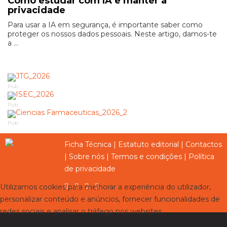
Como estudar com IA e manter a
privacidade
Para usar a IA em segurança, é importante saber como
proteger os nossos dados pessoais. Neste artigo, damos-te
a ...
Pub
Pub
Pub
Ficha Técnica
|
Estatuto editorial
|
Contactos
|
Sobre nós
|
Termos e condições
|
Política
de privacidade
Utilizamos cookies para melhorar a experiência do utilizador,
personalizar conteúdo e anúncios, fornecer funcionalidades de
redes sociais e analisar o tráfego nos websites.