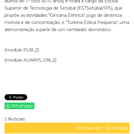
alunos do 1.º ciclo (6-10 anos) e ficará a cargo da Escola
Superior de Tecnologia de Setúbal (ESTSetúbal/IPS), que
propõe as atividades "Gincana Elétrica", jogo de destreza
motora e de concentração, e "Turbina Eólica Pequena", uma
demonstração a partir de um ventilador doméstico.
{module PUB_2}
{module ALWAYS_ON_2}
Whatsapp
Noticias
Ver mais de >
Tecnologia