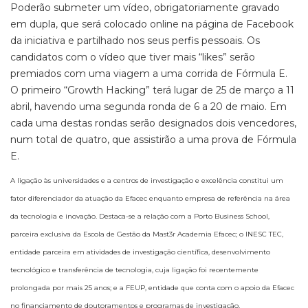
Poderão submeter um vídeo, obrigatoriamente gravado
em dupla, que será colocado online na página de Facebook
da iniciativa e partilhado nos seus perfis pessoais. Os
candidatos com o vídeo que tiver mais “likes” serão
premiados com uma viagem a uma corrida de Fórmula E.
O primeiro “Growth Hacking” terá lugar de 25 de março a 11
abril, havendo uma segunda ronda de 6 a 20 de maio. Em
cada uma destas rondas serão designados dois vencedores,
num total de quatro, que assistirão a uma prova de Fórmula
E.
A ligação às universidades e a centros de investigação e excelência constitui um
fator diferenciador da atuação da Efacec enquanto empresa de referência na área
da tecnologia e inovação. Destaca-se a relação com a Porto Business School,
parceira exclusiva da Escola de Gestão da Mast3r Academia Efacec; o INESC TEC,
entidade parceira em atividades de investigação científica, desenvolvimento
tecnológico e transferência de tecnologia, cuja ligação foi recentemente
prolongada por mais 25 anos; e a FEUP, entidade que conta com o apoio da Efacec
no financiamento de doutoramentos e programas de investigação.