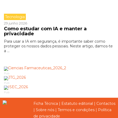
Tecnologia
29 junho 2026
Como estudar com IA e manter a
privacidade
Para usar a IA em segurança, é importante saber como
proteger os nossos dados pessoais. Neste artigo, damos-te
a ...
Pub
Pub
Pub
Ficha Técnica
|
Estatuto editorial
|
Contactos
|
Sobre nós
|
Termos e condições
|
Política
de privacidade