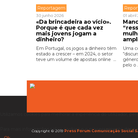
Reportagem
Repo
30 junho 2026
01 abril
«Da brincadeira ao vício».
Mano
Porque é que cada vez
“res
mais jovens jogam a
mulh
dinheiro?
ampl
Em Portugal, os jogos a dinheiro têm
Uma c
estado a crescer – em 2024, o setor
“discur
teve um volume de apostas online ...
género
pelo o .
Utilizamos cookies para melhorar a experiência do utilizador, per
Para mais informações sobre cookies e o processamento dos se
Copyright © 2019
Press Forum Comunicação Social S.