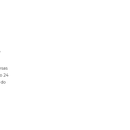
o
esas
ão 24
 do