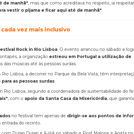
é de manhã"
, mas que como acreditava no respeito, ia respeita
a vestir o pijama e ficar aqui até de manhã"
.
 cada vez mais inclusivo
stival Rock in Rio Lisboa
. O evento arrancou no sábado e log
Pontapés, a organização
estreou em Portugal a utilização de
ras das músicas até às pessoas surdas.
n Rio Lisboa, a decorrer no Parque da Bela Vista, têm interpreta
o para as pessoas surdas
.
n Rio Lisboa, segundo a coordenadora de sustentabilidade do fes
ais"
, com o
apoio da Santa Casa da Misericórdia
, que garante
zados
no festival tem apenas de
dirigir-se aos pontos de inf
entrada do recinto.
, com Duran Duran e A-HA no sábado e Post Malone e Anitta no