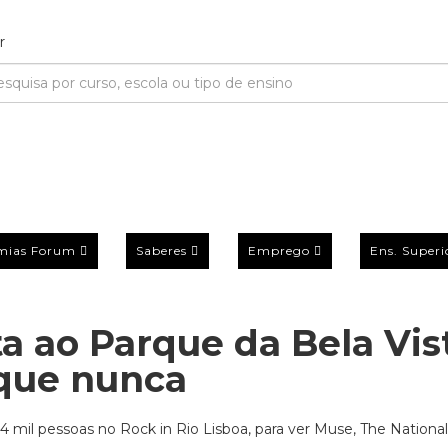
mias Forum
Saberes
Emprego
Ens. Superi
ta ao Parque da Bela Vis
 que nunca
74 mil pessoas no Rock in Rio Lisboa, para ver Muse, The Nationa