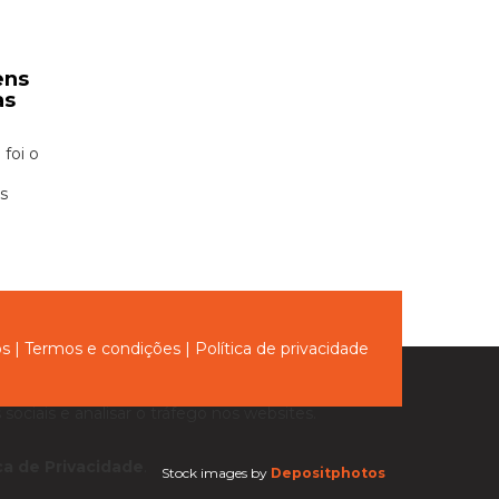
ens
as
foi o
ns
ós
|
Termos e condições
|
Política de privacidade
sociais e analisar o tráfego nos websites.
ica de Privacidade
.
Stock images by
Depositphotos