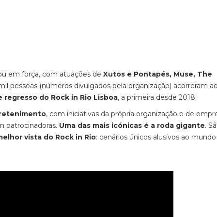
ou em força, com atuações de
Xutos e Pontapés, Muse, The
 mil pessoas (números divulgados pela organização) acorreram a
e regresso do Rock in Rio Lisboa
, a primeira desde 2018.
tretenimento
, com iniciativas da própria organização e de empr
am patrocinadoras.
Uma das mais icónicas é a roda gigante
. S
elhor vista do Rock in Rio
: cenários únicos alusivos ao mundo