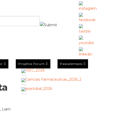
or
Projetos Forum
Passatempos
Pub
ta
Pub
Pub
l, Liam