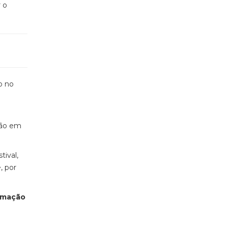
r o
o no
ção em
tival,
, por
ormação