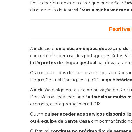
Ivete chegou mesmo a dizer que queria ficar
"at
alinhamento do festival. "
Mas a minha vontade er
Festival
A inclusão é
uma das ambições deste ano do fe
concerto de abertura, dos portugueses Xutos & 
intérpretes de língua gestual
para levar as let
Os concertos dos dois palcos principais do Rock i
Língua Gestual Portuguesa (LGP),
algo históric
A inclusão é algo em que a organização do Rock i
Dora Palma, está este ano
"a trabalhar muito m
exemplo, a interpretação em LGP.
Quem
quiser aceder aos serviços disponibili
ou à equipa da Santa Casa
em permanência na 
O festival
continua no próximo fim de semana