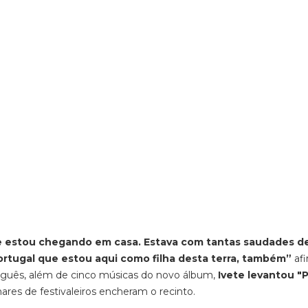
que estou chegando em casa. Estava com tantas saudades d
ortugal que estou aqui como filha desta terra, também”
afi
uguês, além de cinco músicas do novo álbum,
Ivete levantou "P
res de festivaleiros encheram o recinto.