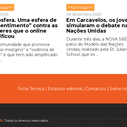
rtagem
Reportagem
 2026
09 dezembro 2025
sfera. Uma esfera de
Em Carcavelos, os jov
sentimento” contra as
simularam o debate n
eres que o online
Nações Unidas
ificou
Durante três dias, a NOVA SBE 
palco do Modelo das Nações
omunidade que promove
Unidas, realizado pela St. Julia
so misógino” e “violência de
School, que es ...
” e que tem sido amplificado
..
Ficha Técnica
|
Estatuto editorial
|
Contactos
|
Sobre n
sonalizar conteúdo e anúncios, fornecer funcionalidades de redes 
us dados pessoais, consulte os
Termos e Condições
e a
Polít
A.
Todos os direitos reservados.