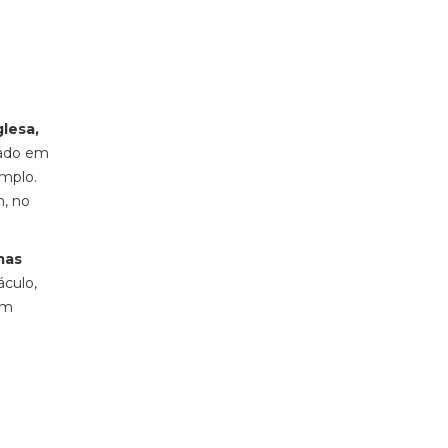
glesa,
ado em
emplo.
n, no
mas
culo,
am