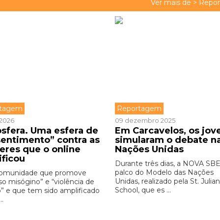
Ver mais de >
Repo
rtagem
Reportagem
 2026
09 dezembro 2025
sfera. Uma esfera de
Em Carcavelos, os jov
sentimento” contra as
simularam o debate n
eres que o online
Nações Unidas
ificou
Durante três dias, a NOVA SBE 
palco do Modelo das Nações
omunidade que promove
Unidas, realizado pela St. Julia
so misógino” e “violência de
School, que es ...
” e que tem sido amplificado
..