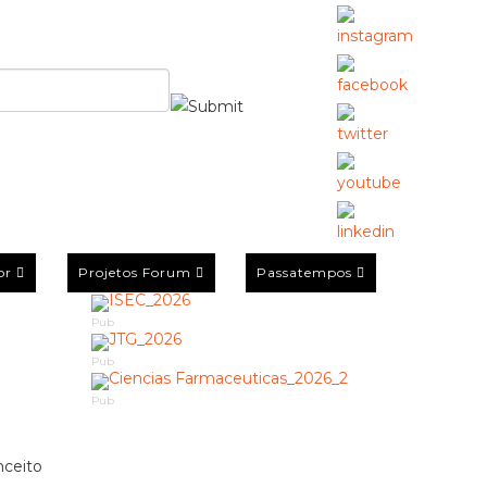
or
Projetos Forum
Passatempos
Pub
Pub
Pub
nceito