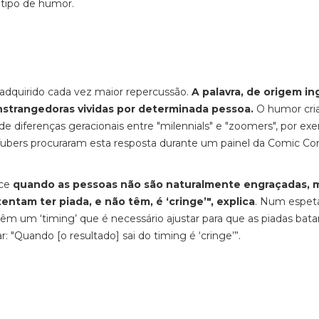
e tipo de humor.
 adquirido cada vez maior repercussão.
A palavra, de origem in
nstrangedoras vividas por determinada pessoa.
O humor cri
de diferenças geracionais entre "milennials" e "zoomers", por ex
uTubers procuraram esta resposta durante um painel da Comic Co
ece
quando as pessoas não são naturalmente engraçadas, 
tam ter piada, e não têm, é ‘cringe’", explica
. Num espetá
êm um ‘timing’ que é necessário ajustar para que as piadas bat
: "Quando [o resultado] sai do timing é ‘cringe’”.