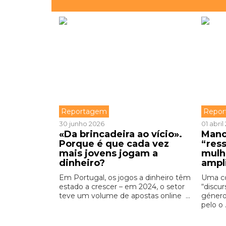
Reportagem
Repo
30 junho 2026
01 abril
«Da brincadeira ao vício».
Mano
Porque é que cada vez
“res
mais jovens jogam a
mulh
dinheiro?
ampl
Em Portugal, os jogos a dinheiro têm
Uma c
estado a crescer – em 2024, o setor
“discur
teve um volume de apostas online ...
género
pelo o .