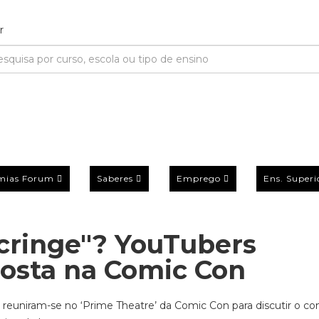
mias Forum
Saberes
Emprego
Ens. Superi
cringe"? YouTubers
osta na Comic Con
 reuniram-se no ‘Prime Theatre’ da Comic Con para discutir o co