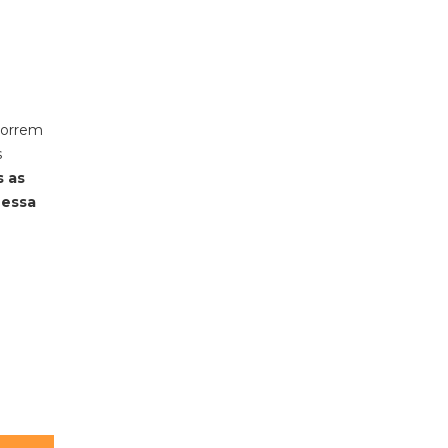
ocorrem
s
s as
 essa