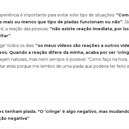
riência é importante para evitar este tipo de situações:
“Como
s mais ou menos que tipo de piadas funcionam ou não”
. J
ré, a reação das pessoas:
“não existe reação imediata, por is
ltar”
.
ge’ todos os dias:
“os meus vídeos são reações a outros víd
os. Quando a reação difere da minha, acaba por ser ‘cring
sejam naturais, mas nem sempre é possível. “Como faço na hora,
ltar atrás porque me lembro de uma piada que poderia ter feito e
s tenham piada. "O ‘cringe’ é algo negativo, mas mudand
ção negativa”