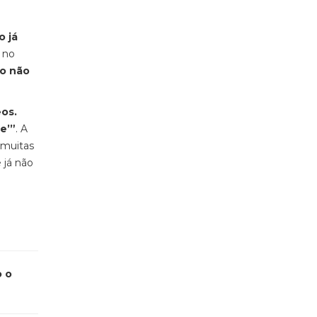
 já
á no
so não
eos.
e’”
. A
 muitas
 já não
o o