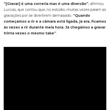
“[Gravar] é uma correria mas é uma diversão”
, afirmou
Luccas, que contou que, no estúdio, muitas vezes param as
gravações por se divertirem demasiado.
“Quando
começamos a rir e a câmara está ligada, já era, ficamos
às vezes a rir durante meia hora. Já chegámos a gravar
trinta vezes o mesmo take”
.