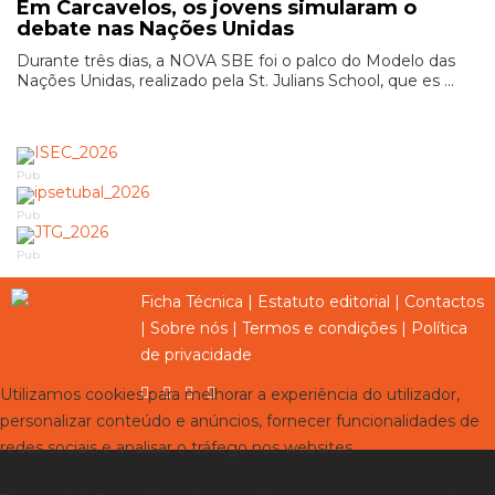
Em Carcavelos, os jovens simularam o
debate nas Nações Unidas
Durante três dias, a NOVA SBE foi o palco do Modelo das
Nações Unidas, realizado pela St. Julians School, que es ...
Pub
Pub
Pub
Ficha Técnica
|
Estatuto editorial
|
Contactos
|
Sobre nós
|
Termos e condições
|
Política
de privacidade
Utilizamos cookies para melhorar a experiência do utilizador,
personalizar conteúdo e anúncios, fornecer funcionalidades de
redes sociais e analisar o tráfego nos websites.