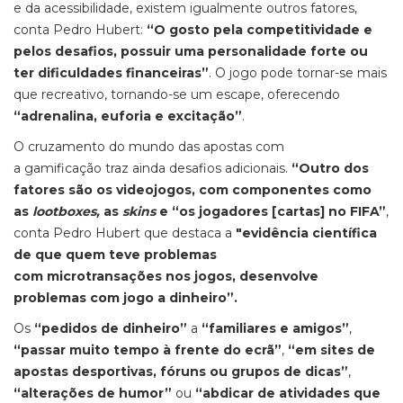
e da acessibilidade, existem igualmente outros fatores,
conta Pedro Hubert:
“O gosto pela competitividade e
pelos desafios, possuir uma personalidade forte ou
ter dificuldades financeiras”
. O jogo pode tornar-se mais
que recreativo, tornando-se um escape, oferecendo
“adrenalina, euforia e excitação”
.
O cruzamento do mundo das apostas com
a gamificação traz ainda desafios adicionais.
“Outro dos
fatores são os videojogos, com componentes como
as
lootboxes,
as
skins
e “os jogadores [cartas] no FIFA”
,
conta Pedro Hubert que destaca a
"evidência científica
de que quem teve problemas
com microtransações nos jogos, desenvolve
problemas com jogo a dinheiro”.
Os
“pedidos de dinheiro”
a
“familiares e amigos”
,
“passar muito tempo à frente do ecrã”
,
“em sites de
apostas desportivas, fóruns ou grupos de dicas”
,
“alterações de humor”
ou
“abdicar de atividades que