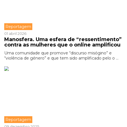
Reportagem
01 abril 2026
Manosfera. Uma esfera de “ressentimento”
contra as mulheres que o online amplificou
Uma comunidade que promove “discurso misógino” e
“violência de género” e que tem sido amplificado pelo o ...
Reportagem
09 dezembro 2025