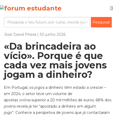
José David Piteira | 30 junho 2026
«Da brincadeira ao
vício». Porque é que
cada vez mais jovens
jogam a dinheiro?
Em Portugal, os jogos a dinheiro têm estado a crescer –
em 2024, o setor teve um volume de
apostas
online
superior a 20 mil milhões de euros. 68% dos
jovens revela já ter “apostado a dinheiro em algum
jogo”. Conhece a perspetiva de jovens que já contactaram