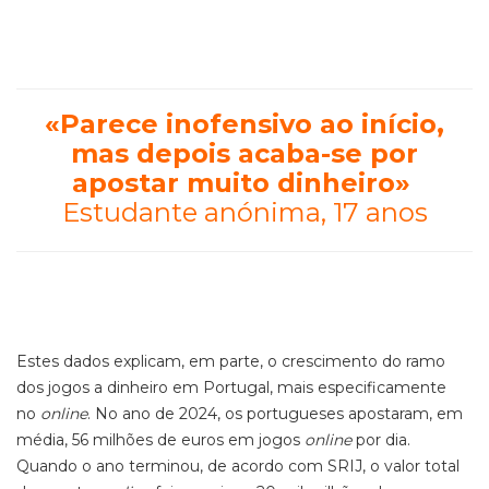
«
Parece inofensivo ao início,
mas depois acaba-se por
apostar muito dinheiro
»
Estudante anónima, 17 anos
Estes dados explicam, em parte, o crescimento do ramo
dos jogos a dinheiro em Portugal, mais especificamente
no
online
. No ano de 2024, os portugueses apostaram, em
média, 56 milhões de euros em jogos
online
por dia.
Quando o ano terminou, de acordo com SRIJ, o valor total