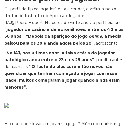
O “perfil do típico jogador” está a mudar, confirma-nos o
diretor do Instituto do Apoio ao Jogador
(IAJ), Pedro Hubert. Há cerca de vinte anos, o perfil era um
“jogador de casino e de euromilhões, entre os 40 e os
50 anos”
.
“Depois da aparição do jogo
online,
a média
baixou para os 30 e anda agora pelos 20”
, acrescenta.
“No IAJ, nos últimos anos, a faixa etária do jogador
patológico anda entre o 23 e os 25 anos”
, partilha antes
de assinalar:
“O facto de eles serem tão novos não
quer dizer que tenham começado a jogar com essa
idade, muitos começaram a jogar quando ainda eram
menores”.
E o que pode levar um jovem a jogar? Além do marketing