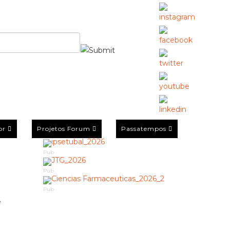
or
Projetos Forum
Passatempos
Pub
Pub
Pub
e