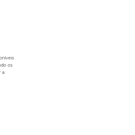
oníveis
ndo os
r a