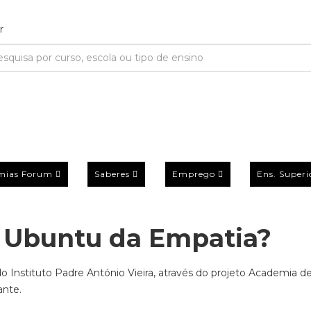
mias Forum
Saberes
Emprego
Ens. Superi
 Ubuntu da Empatia?
 Instituto Padre António Vieira, através do projeto Academia d
ante.