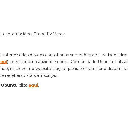
ento internacional Empathy Week.
s interessados devem consultar as sugestões de atividades disp
aqui
), preparar uma atividade com a Comunidade Ubuntu, utiliza
ade, inscrever no website a ação que irão dinamizar e dissemina
e receberão após a inscrição.
s Ubuntu
clica
aqui
.