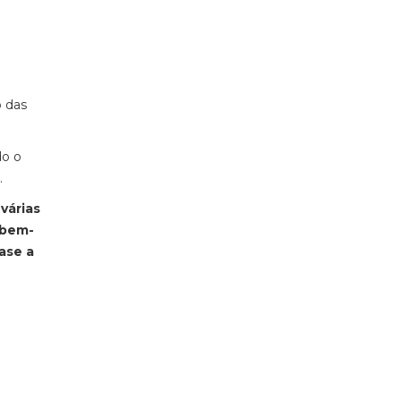
o das
do o
.
várias
 bem-
ase a