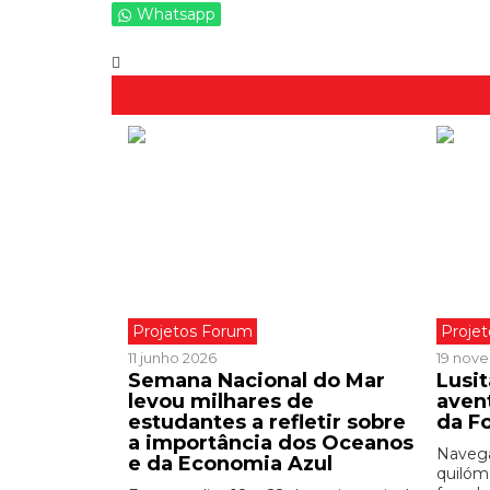
Whatsapp
Projetos Forum
Proje
11 junho 2026
19 nov
Semana Nacional do Mar
Lusit
levou milhares de
aven
estudantes a refletir sobre
da F
a importância dos Oceanos
Navega
e da Economia Azul
quilóm