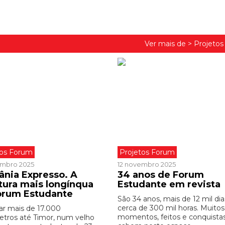
Ver mais de >
Projeto
tos Forum
Projetos Forum
embro 2025
12 novembro 2025
ânia Expresso. A
34 anos de Forum
tura mais longínqua
Estudante em revista
orum Estudante
São 34 anos, mais de 12 mil dia
cerca de 300 mil horas. Muitos
r mais de 17.000
momentos, feitos e conquista
etros até Timor, num velho