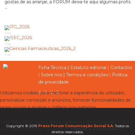
gostas de as arranjar, a FORUM deixa-te aqui algumas profis
...
Pub
Pub
Pub
Ficha Técnica
|
Estatuto editorial
|
Contactos
|
Sobre nós
|
Termos e condições
|
Política
de privacidade
Utilizamos cookies para melhorar a experiência do utilizador,
personalizar conteúdo e anúncios, fornecer funcionalidades de
redes sociais e analisar o tráfego nos websites.
Para mais informações sobre cookies e o processamento dos
Copyright © 2019
Press Forum Comunicação Social S.A.
Todos os
seus dados pessoais, consulte os
Termos e Condições
e a
direitos reservados.