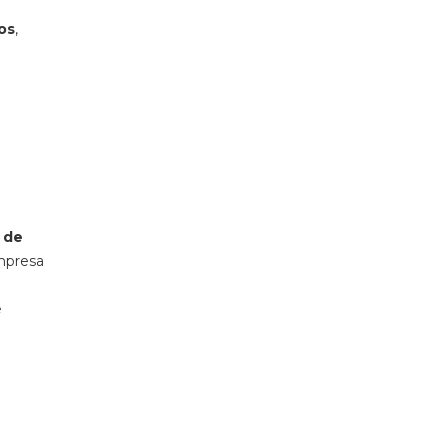
os
,
 de
mpresa
e