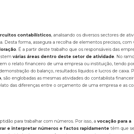
rcuitos contabilísticos
, analisando os diversos sectores de ati
ha. Desta forma, assegura a recolha de elementos precisos, com v
loração
. É a partir deste trabalho que os responsáveis das empr
xistem
várias áreas dentro deste setor de atividade
. No ram
fazem o relato financeiro de uma empresa ou instituição, tendo po
monstração do balanço, resultados líquidos e lucros de caixa. 
o
, são englobadas as mesmas atividades do contabilista financei
elato das diferenças entre o orçamento de uma empresa e as c
ptidão para trabalhar com números. Por isso, a
vocação para a
rar e interpretar números e factos rapidamente
têm que se