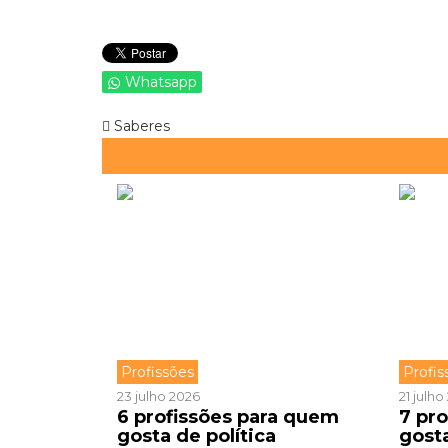
Whatsapp
Saberes
Profissões
Profis
23 julho 2026
21 julh
6 profissões para quem
7 pr
gosta de política
gost