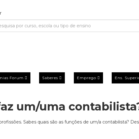
mias Forum
Saberes
Emprego
Ens. Superi
faz um/uma contabilista
 profissões. Sabes quais são as funções de um/a contabilista? De