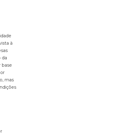
vidade
ista à
esas
o da
r base
Por
ro, mas
ondições
r