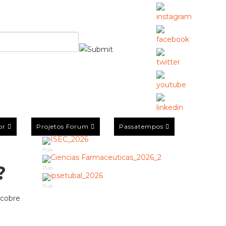
or
Projetos Forum
Passatempos
Pub
?
Pub
Pub
scobre