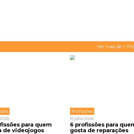
Ver mais de >
Pro
sões
Profissões
o 2026
15 julho 2026
ofissões para quem
6 profissões para que
a de videojogos
gosta de reparações