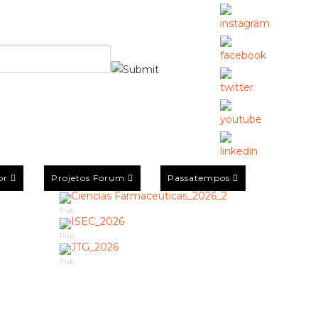
or
Projetos Forum
Passatempos
Pub
Pub
Pub