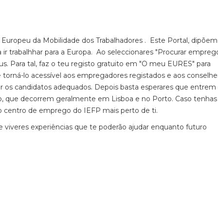
tal Europeu da Mobilidade dos Trabalhadores . Este Portal, dipõe
 ir trabalhhar para a Europa. Ao seleccionares "Procurar empreg
. Para tal, faz o teu registo gratuito em "O meu EURES" para
e torná-lo acessível aos empregadores registados e aos conselhe
 os candidatos adequados. Depois basta esperares que entre
o, que decorrem geralmente em Lisboa e no Porto. Caso tenhas
 centro de emprego do IEFP mais perto de ti.
e viveres experiências que te poderão ajudar enquanto futuro