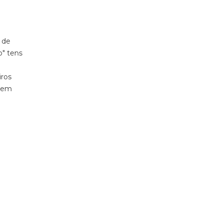
m de
o" tens
iros
m em