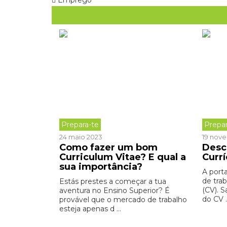
Emprego
Prepara-te
Prepar
24 maio 2023
19 nov
Como fazer um bom
Desc
Curriculum Vitae? E qual a
Currí
sua importância?
A port
de tra
Estás prestes a começar a tua
(CV). 
aventura no Ensino Superior? É
do CV .
provável que o mercado de trabalho
esteja apenas d ...