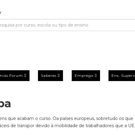
mias Forum
Saberes
Emprego
Ens. Superi
pa
vens que acabam o curso. Oa países europeus, sobretudo os que
ceis de transpor devido à mobilidade de trabalhadores que a UE