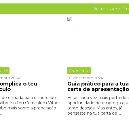
Ver mais de >
Pre
a-te
Prepara-te
embro 2024
03 dezembro 2024
omplica o teu
Guia prático para a tua
culo
carta de apresentação
a de entrada para o mercado
Estás cada vez mais perto des
balho é o teu Curriculum Vitae
oportunidade de emprego qu
Sabe mais sobre a preparação
tanto desejas! Mas antes, já
..
pensaste na tua carta de ...