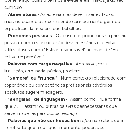
Confere aqui quais o termos a evitar e elimina-os já do teu
currículo!
•
Abreviaturas
- As abreviaturas devem ser evitadas,
mesmo quando parecem ser do conhecimento geral ou
específicas da área em que trabalhas.
•
Pronomes pessoais
- O abuso dos pronomes na primeira
pessoa, como eu e meu, são desnecessários e a evitar.
Utiliza frases como "Estive responsável" ao invés de "Eu
estive responsável”.
•
Palavras com carga negativa
- Agressivo, mau,
limitação, erro, nada, pânico, problema...
• “
Sempre” ou “Nunca”
- Num contexto relacionado com
experiência ou competências profissionais advérbios
absolutos sugerem exagero.
• “
Bengalas” de linguagem
- “Assim como”, “De forma
que...”, “É assim” ou outras palavras desnecessárias que
servem apenas para ocupar espaço.
•
Palavras que não conheces bem
e/ou não sabes definir
Lembra-te que a qualquer momento, poderás ser