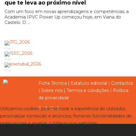
que te leva ao próximo nível
Com um foco em novas aprendizagens e competências, a
Academia IPVC Power Up começou hoje, em Viana do
Castelo. O ...
Pub
Pub
Pub
Ficha Técnica
|
Estatuto editorial
|
Contactos
|
Sobre nós
|
Termos e condições
|
Política
de privacidade
Utilizamos cookies para melhorar a experiência do utilizador,
personalizar conteúdo e anúncios, fornecer funcionalidades de
redes sociais e analisar o tráfego nos websites.